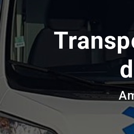
Transp
d
Am