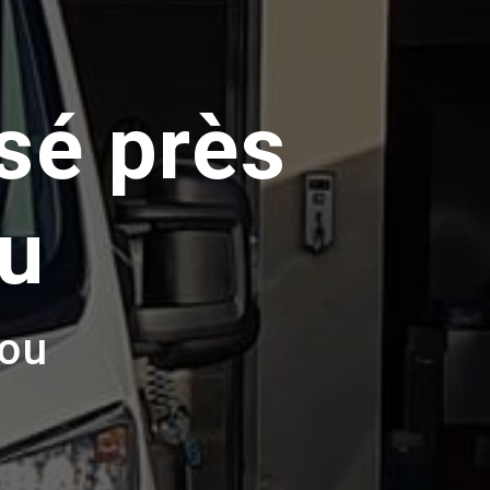
sé près
au
lou