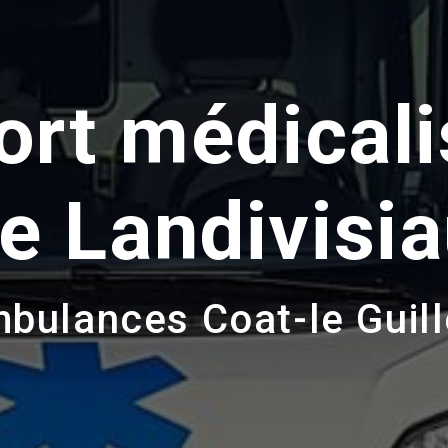
ort médicali
e Landivisi
bulances Coat-le Guil