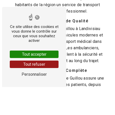
habitants de la région un service de transport
médical fiable et professionnel.
Des Ambulances de Qualité
Ce site utilise des cookies et
Les Ambulances Coat-le Guillou à Landivisiau
vous donne le contrôle sur
disposent d'une flotte de véhicules modernes et
ceux que vous souhaitez
activer
équipés pour assurer le transport médical dans
les meilleures conditions. Les ambulanciers,
Tout accepter
formés et expérimentés, veillent à la sécurité et
au confort des patients tout au long du trajet.
Tout refuser
Prise en Charge Complète
Personnaliser
L'équipe d'Ambulances Coat-le Guillou assure une
prise en charge complète des patients, depuis
leur domicile jusqu'à l'établissement de santé
concerné. Que ce soit pour des rendez-vous
médicaux, des transferts inter-hospitaliers ou des
consultations, l'entreprise garantit un service