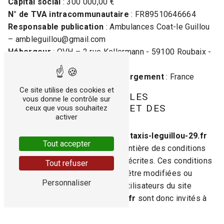
Capital social
: 300 000,00 €
N° de TVA intracommunautaire
: FR89510646664
Responsable publication
: Ambulances Coat-le Guillou
– ambleguillou@gmail.com
Hébergeur
: OVH – 2 rue Kellermann - 59100 Roubaix -
France
Localisation du serveur d'hébergement
: France
Ce site utilise des cookies et
2. CONDITIONS GÉNÉRALES
vous donne le contrôle sur
D’UTILISATION DU SITE ET DES
ceux que vous souhaitez
activer
SERVICES PROPOSÉS.
L’utilisation du site
ambulances-taxis-leguillou-29.fr
Tout accepter
implique l’acceptation pleine et entière des conditions
générales d’utilisation ci-après décrites. Ces conditions
Tout refuser
d’utilisation sont susceptibles d’être modifiées ou
Personnaliser
complétées à tout moment, les utilisateurs du site
ambulances-taxis-leguillou-29.fr
sont donc invités à
les consulter de manière régulière.