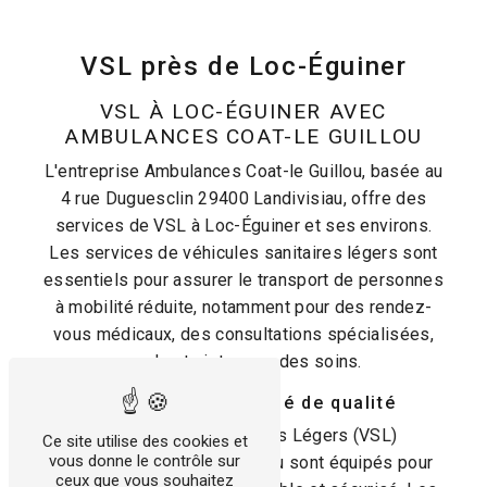
VSL près de Loc-Éguiner
VSL À LOC-ÉGUINER AVEC
AMBULANCES COAT-LE GUILLOU
L'entreprise Ambulances Coat-le Guillou, basée au
4 rue Duguesclin 29400 Landivisiau, offre des
services de VSL à Loc-Éguiner et ses environs.
Les services de véhicules sanitaires légers sont
essentiels pour assurer le transport de personnes
à mobilité réduite, notamment pour des rendez-
vous médicaux, des consultations spécialisées,
ou des trajets pour des soins.
Transport médicalisé de qualité
Les Véhicules Sanitaires Légers (VSL)
Ce site utilise des cookies et
vous donne le contrôle sur
d'Ambulances Coat-le Guillou sont équipés pour
ceux que vous souhaitez