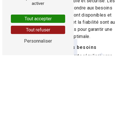
assurer un transport confortable et sécurisé. Les
activer
chauffeurs, formés pour répondre aux besoins
spécifiques des patients, sont disponibles et
Tout accepter
bienveillants. La ponctualité et la fiabilité sont au
cœur des services proposés pour garantir une
Tout refuser
prise en charge optimale.
Personnaliser
Adapté à tous les besoins
Que ce soit pour des transports réguliers vers
des centres de santé, des dialyses, des séances
de rééducation, ou des transferts entre différents
établissements de soins, les VSL d'Ambulances
Coat-le Guillou sont conçus pour répondre à
diverses situations médicales. La disponibilité de
ces services facilite la vie des patients et de
leurs proches en garantissant un
accompagnement sûr et professionnel.
Une équipe dévouée et expérimentée